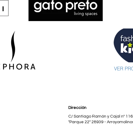
VER PR
Dirección
C/ Santiago Ramón y Cajal nº 116
"Parque 22" 28939 - Arroyomolino