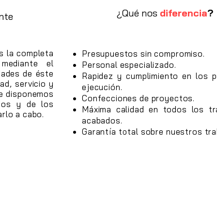
¿Qué nos
diferencia
?
ente
es la completa
Presupuestos sin compromiso.
 mediante el
Personal especializado.
dades de éste
Rapidez y cumplimiento en los 
ad, servicio y
ejecución.
ue disponemos
Confecciones de proyectos.
ados y de los
Máxima calidad en todos los tr
rlo a cabo.
acabados.
Garantía total sobre nuestros tra